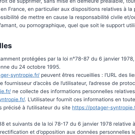
roit de supprimer, sans mise en demeure préalable, tout 
e en France, en particulier aux dispositions relatives à 
sibilité de mettre en cause la responsabilité civile et/o
famant, ou pornographique, quel que soit le support utili
lles
mment protégées par la loi n°78-87 du 6 janvier 1978, l
enne du 24 octobre 1995.
ager-syntropie.fr/
peuvent êtres recueillies : l’URL des lie
 le fournisseur d’accès de l’utilisateur, l’adresse de protoco
e.fr/
ne collecte des informations personnelles relatives 
ntropie.fr/
. L’utilisateur fournit ces informations en to
 précisé à l’utilisateur du site
https://potager-syntropie.f
et suivants de la loi 78-17 du 6 janvier 1978 relative à l
de rectification et d’opposition aux données personnelle