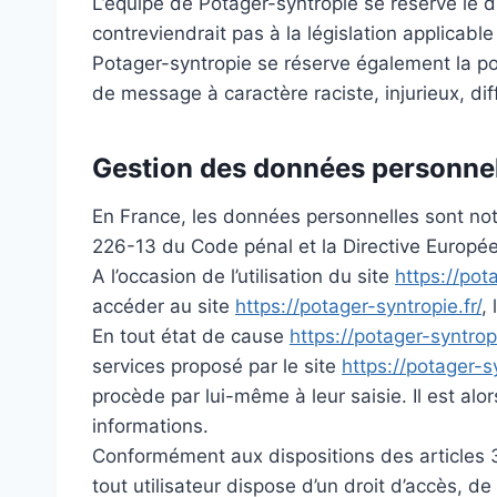
L’équipe de Potager-syntropie se réserve le d
contreviendrait pas à la législation applicabl
Potager-syntropie se réserve également la pos
de message à caractère raciste, injurieux, dif
Gestion des données personne
En France, les données personnelles sont nota
226-13 du Code pénal et la Directive Europé
A l’occasion de l’utilisation du site
https://pot
accéder au site
https://potager-syntropie.fr/
,
En tout état de cause
https://potager-syntropi
services proposé par le site
https://potager-sy
procède par lui-même à leur saisie. Il est alors
informations.
Conformément aux dispositions des articles 38 
tout utilisateur dispose d’un droit d’accès, 