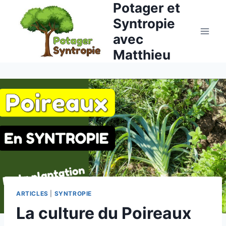
Potager et
Aller
au
Syntropie
contenu
avec
Matthieu
ARTICLES
|
SYNTROPIE
La culture du Poireaux