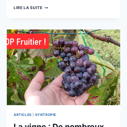
PLANTATIONS
LIRE LA SUITE
EN
SYNTROPIE
EN
JANVIER
:
FRAMBOISIERS,
FIGUIERS,
KIWAÏS…
ARTICLES
|
SYNTROPIE
La vigne : De nombreux