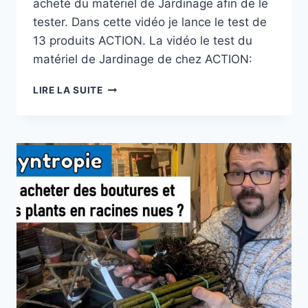
acheté du matériel de Jardinage afin de le
tester. Dans cette vidéo je lance le test de
13 produits ACTION. La vidéo le test du
matériel de Jardinage de chez ACTION:
ACTION
LIRE LA SUITE
:
GRAINES,
KIT
DE
CULTURE,
SUBSTRAT,
MATÉRIEL
DE
JARDINAGE
–
ÇA
VAUT
QUOI
?