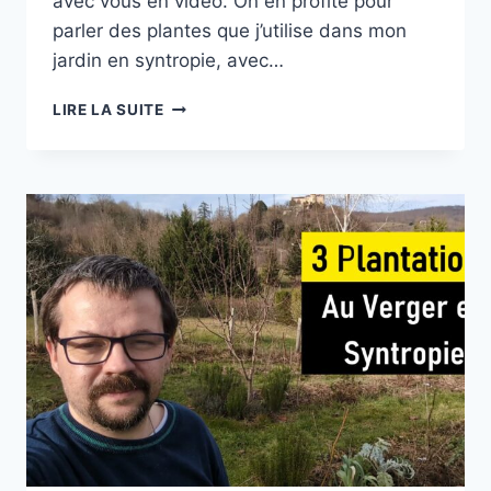
avec vous en vidéo. On en profite pour
parler des plantes que j’utilise dans mon
jardin en syntropie, avec…
PLANTS
LIRE LA SUITE
ET
BOUTURES
POUR
VOTRE
JARDIN
EN
SYNTROPIE
À
LA
PÉPINIÈRE
TI-
LIPOUZ