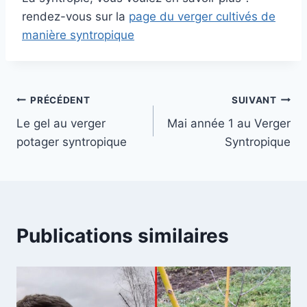
rendez-vous sur la
page du verger cultivés de
manière syntropique
Navigation
PRÉCÉDENT
SUIVANT
Le gel au verger
Mai année 1 au Verger
de
potager syntropique
Syntropique
l’article
Publications similaires