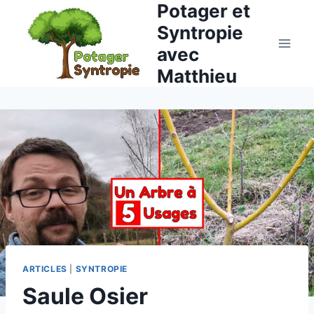
Potager et
Aller
au
Syntropie
contenu
avec
Matthieu
ARTICLES
|
SYNTROPIE
Saule Osier