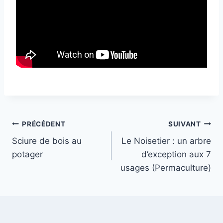
Navigation
PRÉCÉDENT
SUIVANT
Sciure de bois au
Le Noisetier : un arbre
de
potager
d’exception aux 7
l’article
usages (Permaculture)